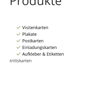
Produkte
Visitenkarten
Plakate
Postkarten
Einladungskarten
Aufkleber & Etiketten
Eintrittskarten
Speise- & Getränkekarten
CD & DVD
Kalender